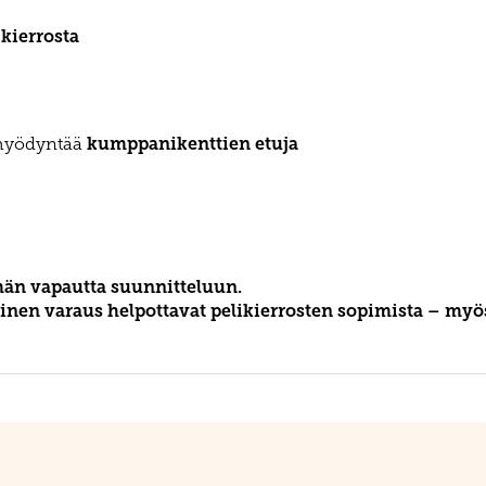
kierrosta
kumppanikenttien etuja
 hyödyntää
män vapautta suunnitteluun.
nen varaus helpottavat pelikierrosten sopimista – myö