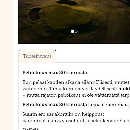
Tuotekuvaus
Pelioikeus max 20 kierrosta
Kun pelaat kauden aikana säännöllisesti, mutte
mökk
vaihtoehto. Tämä toimii myös täydellisesti
– mutta rajaton pelioikeus ei ole välttämättä tar
Pelioikeus max 20 kierrosta
tarjoaa enemmän jou
Suurin ero sarjakorttiin on helppous:
paremmat ajanvarausehdot ja pelioikeudenhalti