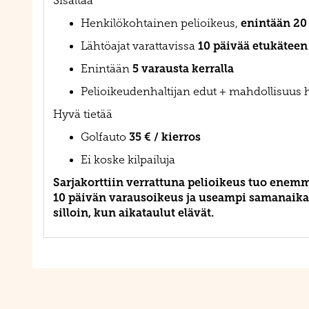
Sisältää
enintään 20 
Henkilökohtainen pelioikeus,
10 päivää etukäteen
Lähtöajat varattavissa
5 varausta kerralla
Enintään
Pelioikeudenhaltijan edut + mahdollisuus
Hyvä tietää
35 € / kierros
Golfauto
Ei koske kilpailuja
Sarjakorttiin verrattuna pelioikeus tuo enem
10 päivän varausoikeus ja useampi samanaikai
silloin, kun aikataulut elävät.