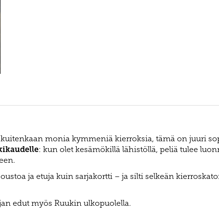
t kuitenkaan monia kymmeniä kierroksia, tämä on juuri so
ikaudelle
: kun olet kesämökillä lähistöllä, peliä tulee luo
peen.
stoa ja etuja kuin sarjakortti – ja silti selkeän kierroskato
jan edut myös Ruukin ulkopuolella.