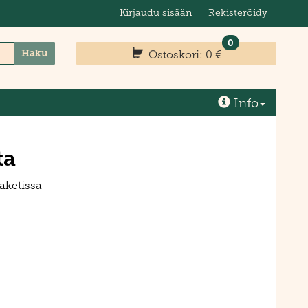
Kirjaudu sisään
Rekisteröidy
0
Haku
Ostoskori:
0 €
Info
ta
aketissa