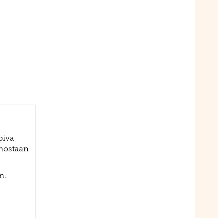
piva
nnostaan
n.