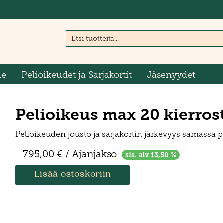
le
Pelioikeudet ja Sarjakortit
Jäsenyydet
Pelioikeus max 20 kierros
Pelioikeuden jousto ja sarjakortin järkevyys samassa p
795,00 € / Ajanjakso
sis. alv 13,50 %
Lisää ostoskoriin