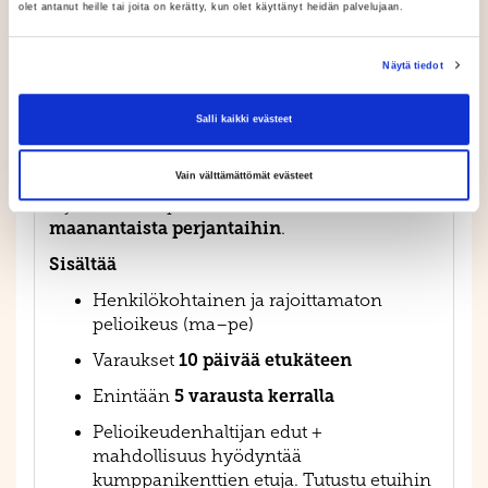
olet antanut heille tai joita on kerätty, kun olet käyttänyt heidän palvelujaan.
Arkea pakoon Ruukkigolfiin
Näytä tiedot
Kun pelaat mieluiten arkena, Ruukki on juuri
oikea paikka. Kentällä on usein väljempää ja
saat nauttia täysin siemauksin Ruukin
Salli kaikki evästeet
kiireettömästä tunnelmasta.
Arkipelioikeus
Vain välttämättömät evästeet
on henkilökohtainen ja
rajoittamaton pelioikeus, voimassa
maanantaista perjantaihin
.
Sisältää
Henkilökohtainen ja rajoittamaton
pelioikeus (ma–pe)
10 päivää etukäteen
Varaukset
5 varausta kerralla
Enintään
Pelioikeudenhaltijan edut +
mahdollisuus hyödyntää
kumppanikenttien etuja. Tutustu etuihin